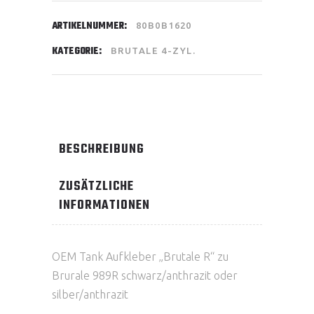
ARTIKELNUMMER:
80B0B1620
KATEGORIE:
BRUTALE 4-ZYL.
BESCHREIBUNG
ZUSÄTZLICHE
INFORMATIONEN
OEM Tank Aufkleber „Brutale R“ zu
Brurale 989R schwarz/anthrazit oder
silber/anthrazit