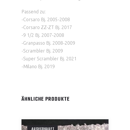
Passend zu:
-Corsaro Bj. 2005-2008
-Corsaro ZZ-ZT Bj. 2017
-9 1/2 Bj. 2007-2008
-Granpasso Bj. 2008-2009
-Scrambler Bj. 2009
-Super Scrambler Bj. 2021
-Milano Bj. 2019
ÄHNLICHE PRODUKTE
AUSVERKAUFT