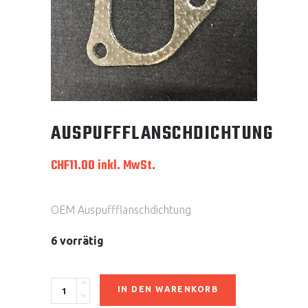
AUSPUFFFLANSCHDICHTUNG
CHF
11.00
inkl. MwSt.
OEM Auspuffflanschdichtung
6 vorrätig
Auspuffflanschdichtung
IN DEN WARENKORB
quantity