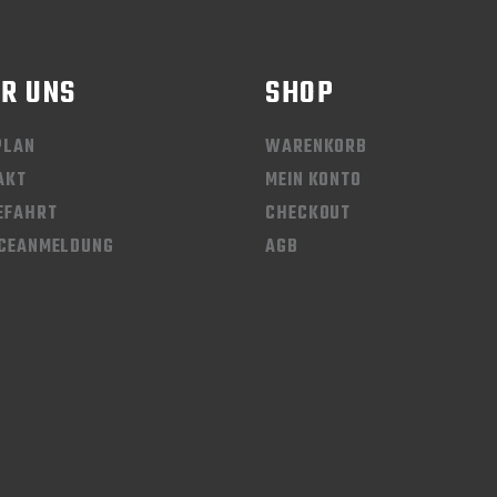
R UNS
SHOP
PLAN
WARENKORB
AKT
MEIN KONTO
EFAHRT
CHECKOUT
ICEANMELDUNG
AGB