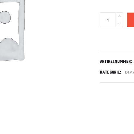
Benzintank
quantity
ARTIKELNUMMER:
KATEGORIE:
DIA