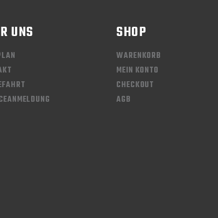
R UNS
SHOP
PLAN
WARENKORB
AKT
MEIN KONTO
EFAHRT
CHECKOUT
ICEANMELDUNG
AGB