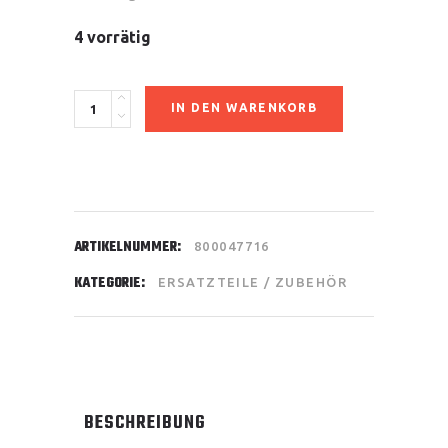
4 vorrätig
Dichtung
IN DEN WARENKORB
Auslasschieber
quantity
ARTIKELNUMMER:
800047716
KATEGORIE:
ERSATZTEILE / ZUBEHÖR
BESCHREIBUNG