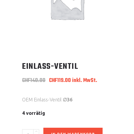
EINLASS-VENTIL
Ursprünglicher
Aktueller
CHF
140.00
CHF
119.00
inkl. MwSt.
Preis
Preis
war:
ist:
CHF140.00
CHF119.00.
OEM Einlass-Ventil
∅36
4 vorrätig
Einlass-