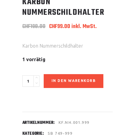
KARBON
NUMMERSCHILDHALTER
Ursprünglicher
Aktueller
CHF
198.00
CHF
99.00
inkl. MwSt.
Preis
Preis
war:
ist:
CHF198.00
CHF99.00.
Karbon Nummerschildhalter
1 vorrätig
Karbon
IN DEN WARENKORB
Nummerschildhalter
quantity
ARTIKELNUMMER:
KF.NH.001.999
KATEGORIE:
SB 749-999