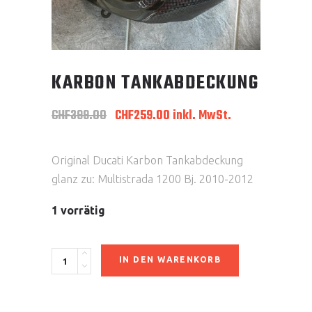
KARBON TANKABDECKUNG
Ursprünglicher
Aktueller
CHF
399.00
CHF
259.00
inkl. MwSt.
Preis
Preis
war:
ist:
CHF399.00
CHF259.00.
Original Ducati Karbon Tankabdeckung
glanz zu: Multistrada 1200 Bj. 2010-2012
1 vorrätig
Karbon
IN DEN WARENKORB
Tankabdeckung
quantity