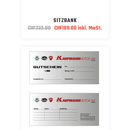
SITZBANK
Ursprünglicher
Aktueller
CHF
232.00
CHF
189.00
inkl. MwSt.
Preis
Preis
war:
ist:
CHF232.00
CHF189.00.