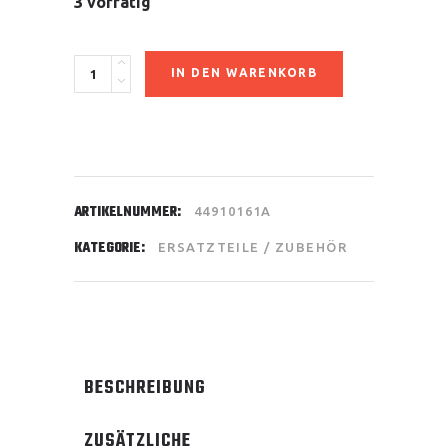
3 vorrätig
Kettenritzel
IN DEN WARENKORB
15Z
quantity
ARTIKELNUMMER:
44910161A
KATEGORIE:
ERSATZTEILE / ZUBEHÖR
BESCHREIBUNG
ZUSÄTZLICHE