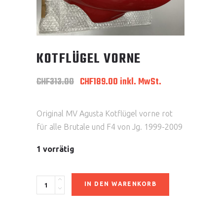
KOTFLÜGEL VORNE
Ursprünglicher
Aktueller
CHF
313.00
CHF
189.00
inkl. MwSt.
Preis
Preis
war:
ist:
CHF313.00
CHF189.00.
Original MV Agusta Kotflügel vorne rot
für alle Brutale und F4 von Jg. 1999-2009
1 vorrätig
Kotflügel
IN DEN WARENKORB
vorne
quantity