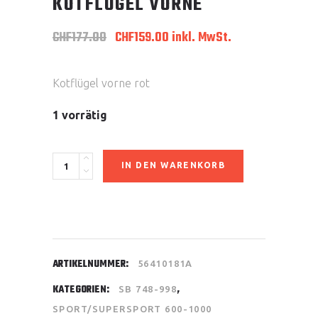
KOTFLÜGEL VORNE
Ursprünglicher
Aktueller
CHF
177.00
CHF
159.00
inkl. MwSt.
Preis
Preis
war:
ist:
CHF177.00
CHF159.00.
Kotflügel vorne rot
1 vorrätig
Kotflügel
IN DEN WARENKORB
vorne
quantity
ARTIKELNUMMER:
56410181A
KATEGORIEN:
,
SB 748-998
SPORT/SUPERSPORT 600-1000