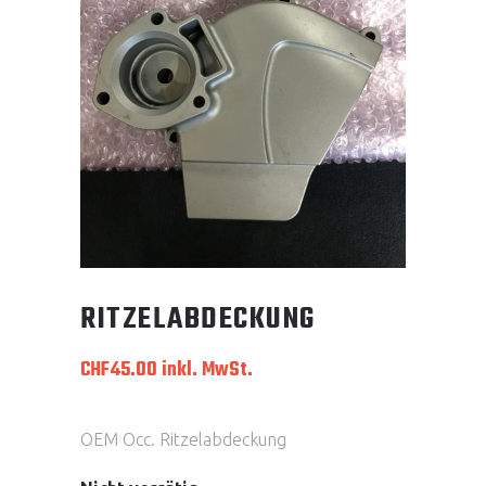
RITZELABDECKUNG
CHF
45.00
inkl. MwSt.
OEM Occ. Ritzelabdeckung