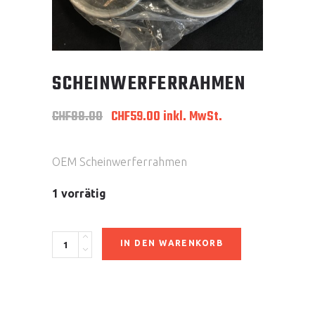
SCHEINWERFERRAHMEN
Ursprünglicher
Aktueller
CHF
88.00
CHF
59.00
inkl. MwSt.
Preis
Preis
war:
ist:
CHF88.00
CHF59.00.
OEM Scheinwerferrahmen
1 vorrätig
Scheinwerferrahmen
IN DEN WARENKORB
quantity