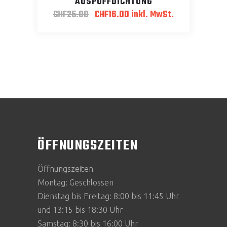
AUSPUFFDICHTUNG
Ursprünglicher
Aktueller
CHF
25.00
CHF
16.00
inkl. MwSt.
Preis
Preis
war:
ist:
CHF25.00
CHF16.00.
ÖFFNUNGSZEITEN
Öffnungszeiten
Montag: Geschlossen
Dienstag bis Freitag: 8:00 bis 11:45 Uhr
und 13:15 bis 18:30 Uhr
Samstag: 8:30 bis 16:00 Uhr