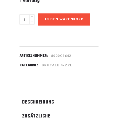
1 vorrätig
Soziusabdeckung
IN DEN WARENKORB
quantity
ARTIKELNUMMER:
8000C8642
KATEGORIE:
BRUTALE 4-ZYL.
BESCHREIBUNG
ZUSÄTZLICHE