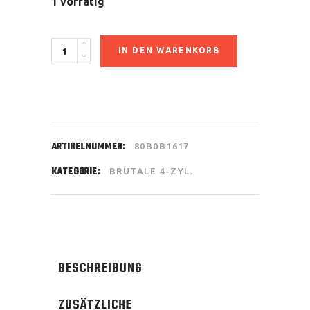
1 vorrätig
Tankpad
IN DEN WARENKORB
quantity
ARTIKELNUMMER:
80B0B1617
KATEGORIE:
BRUTALE 4-ZYL.
BESCHREIBUNG
ZUSÄTZLICHE