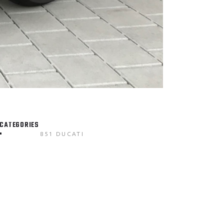
CATEGORIES
851
DUCATI