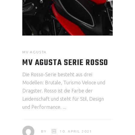
MV AGUSTA
MV AGUSTA SERIE ROSSO
Die Rosso-Serie besteht aus drei
Modellen: Brutale, Turismo Veloce und
Dragster. Rosso ist die Farbe der
Leidenschaft und steht für Stil, Design
und Performance.
BY
10. APRIL 2021