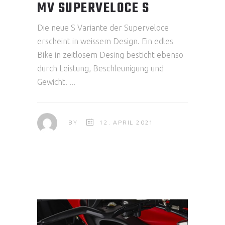
MV SUPERVELOCE S
Die neue S Variante der Superveloce
erscheint in weissem Design. Ein edles
Bike in zeitlosem Desing besticht ebenso
durch Leistung, Beschleunigung und
Gewicht.
BY
12. APRIL 2021