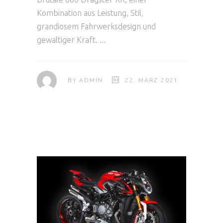
Kombination aus Leistung, Stil,
grandiosem Fahrwerksdesign und
gewaltiger Kraft.
BY
ADMIN
22. MÄRZ 2021