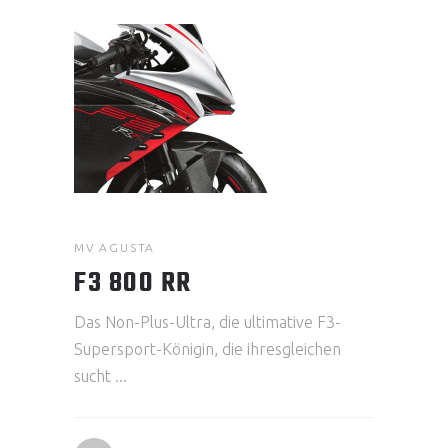
MV AGUSTA
F3 800 RR
Das Non-Plus-Ultra, die ultimative F3-
Supersport-Königin, die ihresgleichen
sucht