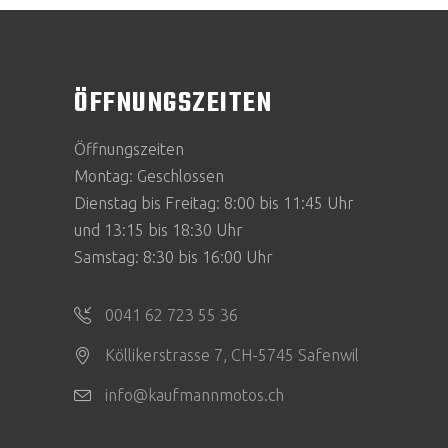
der
Produktseite
gewählt
ÖFFNUNGSZEITEN
werden
Öffnungszeiten
Montag: Geschlossen
Dienstag bis Freitag: 8:00 bis 11:45 Uhr
und 13:15 bis 18:30 Uhr
Samstag: 8:30 bis 16:00 Uhr
0041 62 723 55 36
Köllikerstrasse 7, CH-5745 Safenwil
info@kaufmannmotos.ch