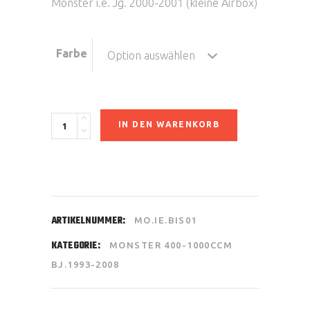
Monster i.e. Jg. 2000-2001 (kleine Airbox)
Farbe
Option auswählen
Benzintank
IN DEN WARENKORB
Ducati
Monster
quantity
ARTIKELNUMMER:
MO.IE.BIS01
KATEGORIE:
MONSTER 400-1000CCM
BJ.1993-2008