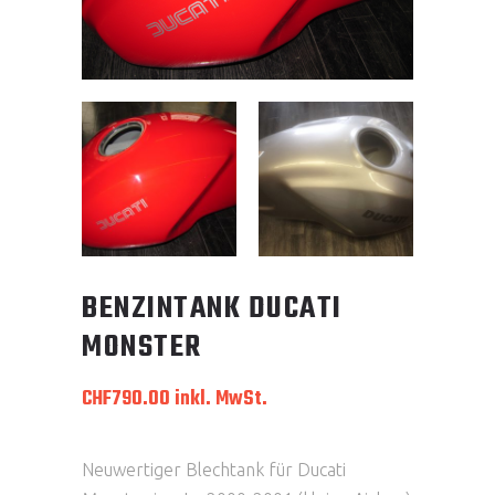
BENZINTANK DUCATI
MONSTER
CHF
790.00
inkl. MwSt.
Neuwertiger Blechtank für Ducati