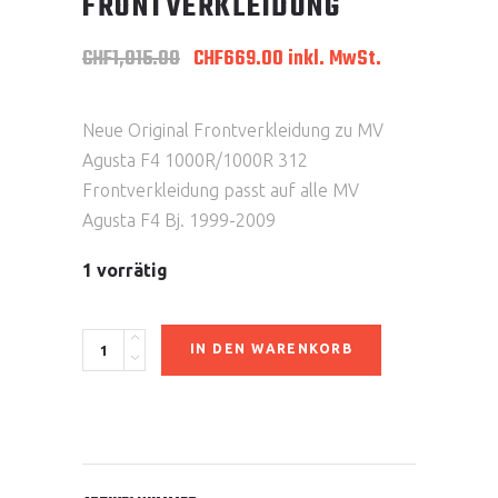
FRONTVERKLEIDUNG
Ursprünglicher
Aktueller
CHF
1,015.00
CHF
669.00
inkl. MwSt.
Preis
Preis
war:
ist:
CHF1,015.00
CHF669.00.
Neue Original Frontverkleidung zu MV
Agusta F4 1000R/1000R 312
Frontverkleidung passt auf alle MV
Agusta F4 Bj. 1999-2009
1 vorrätig
Frontverkleidung
IN DEN WARENKORB
quantity