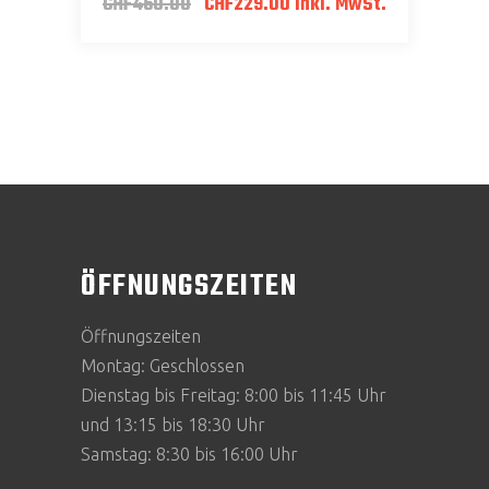
Ursprünglicher
Aktueller
CHF
450.00
CHF
229.00
inkl. MwSt.
Preis
Preis
war:
ist:
CHF450.00
CHF229.00.
ÖFFNUNGSZEITEN
Öffnungszeiten
Montag: Geschlossen
Dienstag bis Freitag: 8:00 bis 11:45 Uhr
und 13:15 bis 18:30 Uhr
Samstag: 8:30 bis 16:00 Uhr