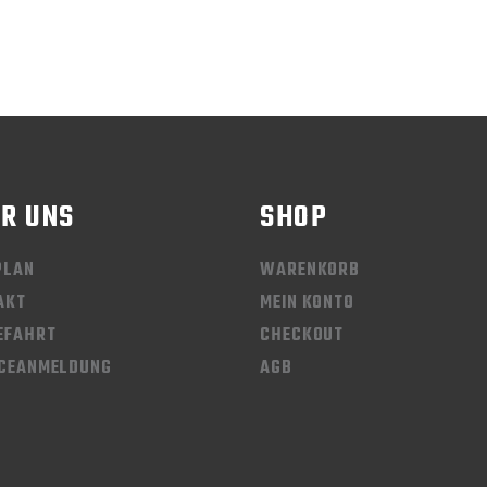
R UNS
SHOP
PLAN
WARENKORB
AKT
MEIN KONTO
EFAHRT
CHECKOUT
ICEANMELDUNG
AGB