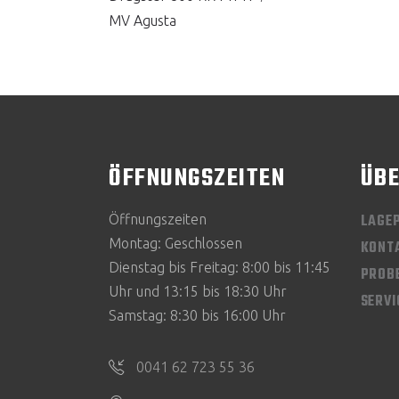
MV Agusta
ÖFFNUNGSZEITEN
ÜBE
LAGE
Öffnungszeiten
Montag: Geschlossen
KONT
Dienstag bis Freitag: 8:00 bis 11:45
PROB
Uhr und 13:15 bis 18:30 Uhr
SERV
Samstag: 8:30 bis 16:00 Uhr
0041 62 723 55 36