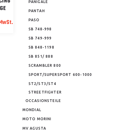
CING
PANIGALE
GE
PANTAH
ler
PASO
 MwSt.
SB 748-998
500.00.
SB 749-999
SB 848-1198
SB 851/ 888
SCRAMBLER 800
SPORT/SUPERSPORT 600-1000
ST2/ST3/ST4
STREETFIGHTER
OCCASIONSTEILE
MONDIAL
MOTO MORINI
MV AGUSTA