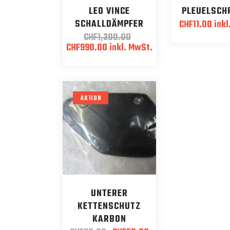
LEO VINCE
PLEUELSCH
SCHALLDÄMPFER
CHF
11.00
inkl
CHF
1,300.00
Ursprünglicher
Aktueller
CHF
990.00
inkl. MwSt.
Preis
Preis
war:
ist:
CHF1,300.00
CHF990.00.
AKTION
UNTERER
KETTENSCHUTZ
KARBON