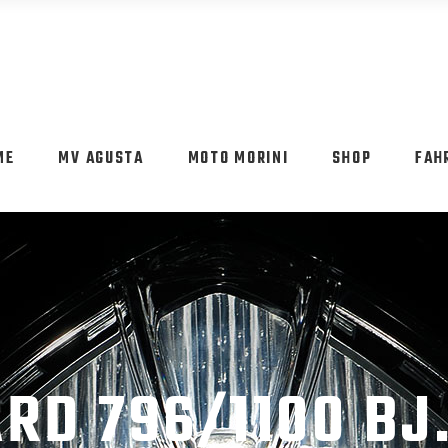
ME
MV AGUSTA
MOTO MORINI
SHOP
FAH
D 796/1100 BJ.