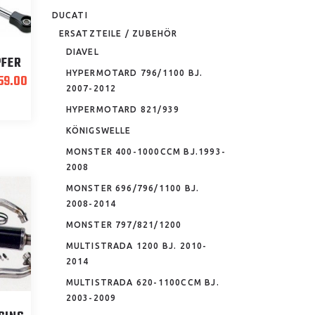
DUCATI
ERSATZTEILE / ZUBEHÖR
DIAVEL
FER
HYPERMOTARD 796/1100 BJ.
ünglicher
Aktueller
59.00
2007-2012
Preis
ist:
HYPERMOTARD 821/939
56.00
CHF459.00.
KÖNIGSWELLE
MONSTER 400-1000CCM BJ.1993-
2008
MONSTER 696/796/1100 BJ.
2008-2014
MONSTER 797/821/1200
MULTISTRADA 1200 BJ. 2010-
2014
MULTISTRADA 620-1100CCM BJ.
2003-2009