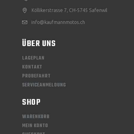
Köllikerstrasse 7, CH-5745 Safenwil
info@kaufmannmotos.ch
ÜBER UNS
LAGEPLAN
KONTAKT
PROBEFAHRT
SERVICEANMELDUNG
SHOP
WARENKORB
MEIN KONTO